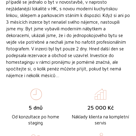
případě se jednalo o byt v novostavbě, v naprosto
nejžádanější lokalitě v HK, s novou moderní kuchyňskou
linkou, sklepem a parkovacím stáním k dispozici. Když si ani po
3 měsících inzerce byt nenašel svého nájemce, nastoupili
jsme my. Byt jsme vybavili moderním nábytkem a
dekoracemi, ukázali jsme, že i do jednopokojového bytu se
vejde vše potřebné a nechali jsme ho nafotit profesionálním
fotografem. V inzerci byl byt pouze 2 dny. Hned další den se
podepsala rezervace a obchod se uzavřel. Investice do
homestagingu v rámci pronájmu je poměrně značná, ale
spočítejte si, o kolik peněz můžete přijít, pokud byt nemá
nájemce i několik měsíců…
5 dnů
25 000 Kč
Od konzultace po home
Náklady klienta na kompletní
staging
servis