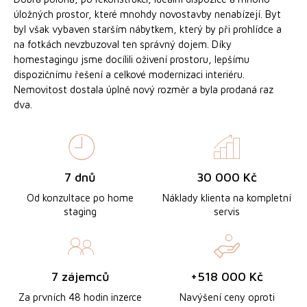
úložných prostor, které mnohdy novostavby nenabízejí. Byt
byl však vybaven starším nábytkem, který by při prohlídce a
na fotkách nevzbuzoval ten správný dojem. Díky
homestagingu jsme docílili oživení prostoru, lepšímu
dispozičnímu řešení a celkové modernizaci interiéru.
Nemovitost dostala úplně nový rozměr a byla prodaná raz
dva.
7 dnů
30 000 Kč
Od konzultace po home
Náklady klienta na kompletní
staging
servis
7 zájemců
+518 000 Kč
Za prvních 48 hodin inzerce
Navýšení ceny oproti